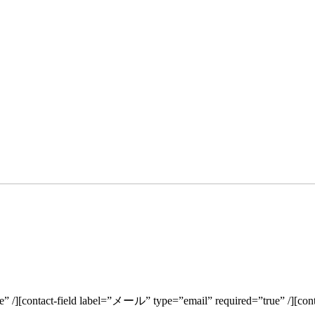
ue” /][contact-field label=”メール” type=”email” required=”true” /][