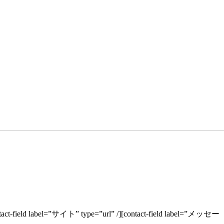
contact-field label=”サイト” type=”url” /][contact-field label=”メッセー