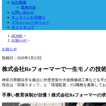
会社概要
業務内容
お問い合わせ
オンラインお見積り
プライバシーポリシー
サイトマップ
HOME
>
お知らせ
>
お知らせ
投稿日：
2026年1月23日
株式会社Reフォーマーで一生モノの技
神奈川県横浜市を拠点に外壁塗装や大規模修繕工事などを手
現在は「現場スタッフ」と「現場監督」の2職種を募集して
手厚い教育体制が自慢！株式会社Reフォーマーの